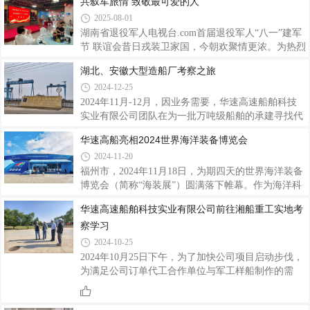
共叙军旅情 致敬最可爱的人
会党支部组织全体党员及入党积极分子，赴合作单位
2025-08-01
即活动承办方中国—退役军人名优特极品电商运营中
心.com（湘赣情餐厅）开展“党建铸魂·八一情浓”主题
湖南省退役军人电视台.com首届退役军人“八一”建军
党建活动，以高质量党建引领协会高质量发展。活动
节 联谊会昔日戎装卫家国，今朝欢聚情更浓。为热烈
时间：2025年8月5日上午10点活动地点：湖南省长沙
庆祝中国人民解放军建军98周年，深情表达对退役军
湖北、安徽大型造船厂考察之旅
市雨花区劳动东路5号维也纳国际酒店（树木岭店）3
人的崇高敬意与深切关怀，湖南省退役军人电视
2024-12-25
楼湘赣情餐厅会议大厅活动承办单位：中国—退役军
台.com于2025年7月27日（星期日）下午16：30，在
人名优特极品电商运营中心.com会议
湘赣情餐厅会议大厅（长沙市雨花区劳动东路5号维
2024年11月-12月，因业务需要，华速高速船舶科技
也纳国际酒店树木岭店3楼）隆重举办“军魂永驻 情暖
实业有限公司团队在为一批万吨级船舶的承建寻找代
八一”退役军人联谊活动，来自各行各业的百余名名
工合作的对象，此次考察之旅前往湖北、安徽两省实
华速高船亮相2024世界海洋装备博览会
退役军人及军属（不含参加领导人数）共赴这场专属
地考察了三个大型造船厂的实际情况，并与船厂的负
2024-11-20
荣光与温情的盛会！本次联谊活动精心策划，亮点纷
责人洽谈了合作相关事宜。第一站的湖北合创重工有
呈，旨在为退役军人搭建重温峥嵘岁月、畅叙深
限公司，位于黄冈市长江北岸黄州禹王江滩处，是黄
福州市，2024年11月18日，为期四天的世界海洋装备
冈招商引资的企业，持有湖北省Ⅰ级船舶修造资质，主
博览会（简称“海装展”）圆满落下帷幕。作为海洋科
要建造内河新能源智能船舶、高附加值出口船舶，是
技与装备领域的顶级盛会，本届博览会汇聚了来自全
华速高速船舶科技实业有限公司前往湘船重工实地考
湖北省最大的民营造船企业，年造船能力160万载重
球的领先企业和创新成果，共同探讨海洋经济可持续
察学习
吨。合创重工 第二站华速高速船舶科技实业有限公司
发展之道。我司凭借卓越的技术实力和创新产品，在
团队前往了池州市天宇船舶制造有限公司，池
此次博览会上大放异彩，荣获“优秀展商”。世界海洋
2024-10-25
装备博览会此次博览会上，我司围绕“高速、节能、
2024年10月25日下午，为了加快公司项目启动步伐，
高效”为主题，全面展示了包括新能源高速突击快
为满足公司订单代工合作单位与军工样船制作的需
艇、新能源高速自动捕捞船、新能源高速发电船等军
要，湖南华速高速船舶科技实业有限公司总经理等一
工、民用船舶设计，特别是新推出的“新能源高速发
行前往湖南湘船重工股份有限公司进行实地考察学
电船”，该船采用的海洋发电设计可以为我