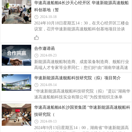
习。湖南华速高速船舶科技实业有限公司领导在考察
华速高速船舶&长沙天心经开区 华速新能源高速舰船
湘船重工船坞
科创基地（暂
2024-10-18
2024年10月18日星期五14：30，在天心经开区三楼会
议室，召开华速新能源高速舰船科创基地项目洽谈
会，与会方分别有湖南华速高速船舶科技实业有限公
司、长沙天心经开区。湖南华速高速船舶科技实业有
限公司领导与天心经开区领导现场交流场景湖南华速
合作邀请函
高速船舶科技实业有限公司领导与天心经开区领导现
2024-09-23
场友好交流场景
新能源高速舰船制造商、成套装备制造商、舰船行业
高端人才专家等业界同仁：您们好!由“湖南华速高速
船舶科技实业有限公司”为主导的“华速新能源高速舰
华速新能源高速舰船科技研究院（拟）项目简介
船科技研究院（拟）”即将在国家级的研发之都——
2024-09-14
湖南省长沙市进行组建。在这个瞬息万变的时代，每
一个行业的进步与发展都离不开志同道合的伙伴携手
“华速新能源高速舰船科技研究院（拟）”是以“湖南华
共进。在激烈的市场竞争中，单打独斗已难以应对复
速高速船舶科技实业有限公司”为投资组织主体单
杂多变的挑战，唯有团结合作，方能共创辉煌。船舶
位，由“广东省科技服务产业技术创新联盟”主导，
华速高速船舶&长沙国资集团 “华速新能源高速舰船科
制造业作为连接世界的桥梁，正以前所未有的速度推
在“国际新能源船舶制造行业协会、国际船级社协
技研究院（
动着全球经济与贸易的繁荣发展。我们深知，每一次
会、中国船舶工业行业协会、赣商联合总会、湖南省
技术的飞跃、每一份智慧的碰撞，都是推动
江西商会”等单位的支持与指导下，专业从事国际新
2024-09-13
能源高速舰船科技研发与推广及科技成果交流的科研
2024年9月13日星期五14：00，湖南省“华速新能源高