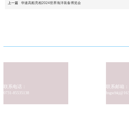
上一篇
华速高船亮相2024世界海洋装备博览会
国际新能源高速舰船科技研究中
联系电话：
联系邮箱：
0731-85535138
hsgscbkj@16
温馨提示：部分内容来源于网络