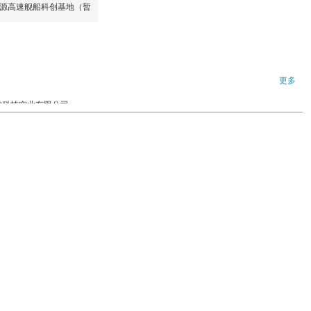
能源高速舰船科创基地（暂
更多
舶科技实业有限公司
究中心
业协会
创新股务联盟
本站不承担相关法律责任，谢谢！