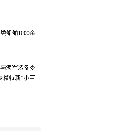
船舶1000余
年与海军装备委
专精特新“小巨