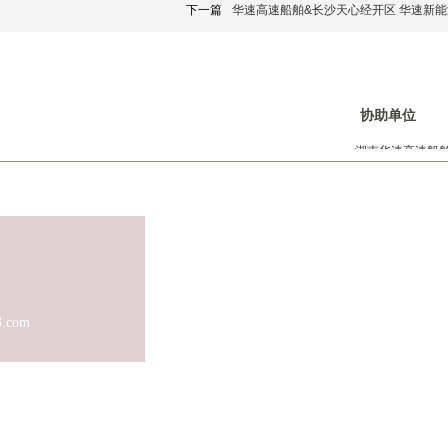
下一篇
华速高速船舶&长沙天心经开区 华速新
心
友情链接：
协助单位
湖南华速高速船
中国船舶科学研
中国船舶工业行
广东省产业技术
中国科学院
3.com
，网站内所有信息如有不当或侵权之处请告知，我们立即删除，未经沟通