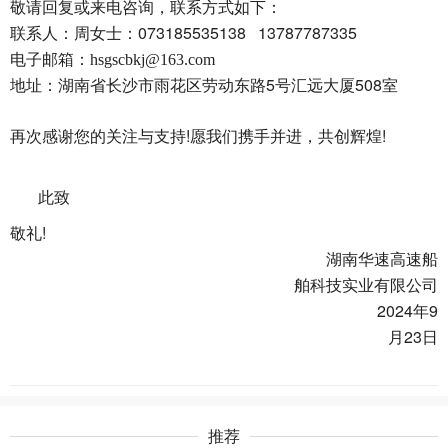
敬请回复或来电咨询，联系方式如下：
073185535138 13787787335
联系人：周女士：
电子邮箱：
hsgscbkj@163.com
5
508
地址：湖南省长沙市雨花区劳动东路
号汇远大厦
室
!
!
再次感谢您的关注与支持
愿我们携手并进，共创辉煌
此致
!
敬礼
湖南华速高速船
舶科技实业有限公司
2024
9
年
23
月
日
推荐