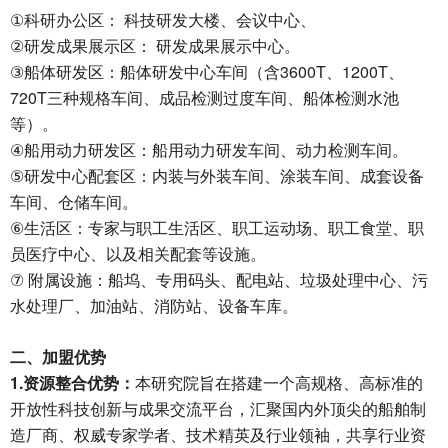
①
科研办公区：
科技研发大楼、会议中心、
②
研发成果展示区：
研发成果展示中心。
③
3600T
1200T
船体研发区：船体研发中心车间（含
、
、
720T
三种规格车间、成品检测过度车间、船体检测水池
等）。
④
船用动力研发区：船用动力研发车间、动力检测车间。
⑤
研发中心配套区：内装与外装车间、涂装车间、成套设备
车间、仓储车间。
⑥
生活区：专家与职工生活区、职工运动场、职工食堂、职
员医疗中心、以及相关配套等设施。
⑦
附属设施：船坞、专用码头、配电站、垃圾处理中心、污
水处理厂、加油站、消防站、设备车库。
二、加盟优势
1.
资源整合优势：
本研究院旨在搭建一个高规格、高标准的
开放性科技创新与成果交流平台，汇聚国内外顶尖的船舶制
造厂商、权威专家学者、技术精英及行业领袖，共享行业资